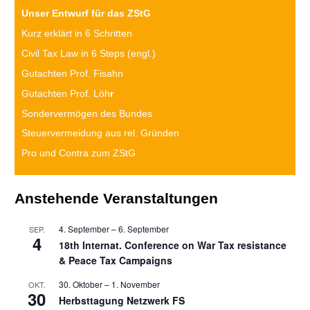
Unser Entwurf für das ZStG
Kurz erklärt in 6 Schritten
Civil Tax Law in 6 Steps (engl.)
Gutachten Prof. Fisahn
Gutachten Prof. Löh
r
Sondervermögen des Bundes
Steuervermeidung aus rel. Gründen
Pro und Contra zum ZStG
Anstehende Veranstaltungen
4. September
–
6. September
SEP.
4
18th Internat. Conference on War Tax resistance
& Peace Tax Campaigns
30. Oktober
–
1. November
OKT.
30
Herbsttagung Netzwerk FS