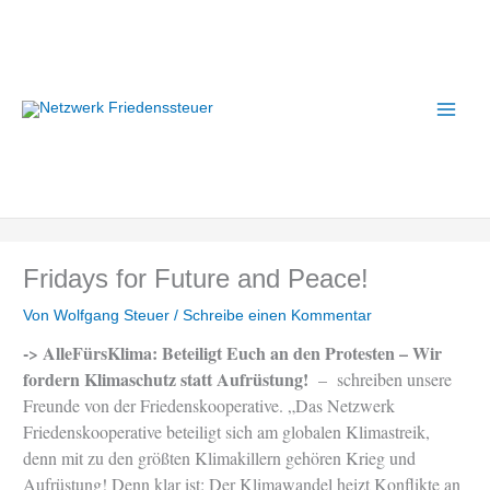
Zum
A
Inhalt
r
springen
c
h
i
v
Fridays for Future and Peace!
Von
Wolfgang Steuer
/
Schreibe einen Kommentar
-> AlleFürsKlima: Beteiligt Euch an den Protesten – Wir
fordern Klimaschutz statt Aufrüstung!
– schreiben unsere
Freunde von der Friedenskooperative. „Das Netzwerk
Friedenskooperative beteiligt sich am globalen Klimastreik,
denn mit zu den größten Klimakillern gehören Krieg und
Aufrüstung! Denn klar ist: Der Klimawandel heizt Konflikte an