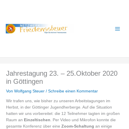
Zum
A
Inhalt
r
springen
c
h
i
v
Jahrestagung 23. – 25.Oktober 2020
in Göttingen
Von
Wolfgang Steuer
/
Schreibe einen Kommentar
Wir trafen uns, wie bisher zu unseren Arbeitstagungen im
Herbst, in der Göttinger Jugendherberge. Auf die Situation
hatten wir uns vorbereitet: die 12 Teilnehmer tagten im großen
Raum an
Einzeltischen
. Per Video und Mikrofon konnte die
gesamte Konferenz über eine
Zoom-Schaltung
an einige