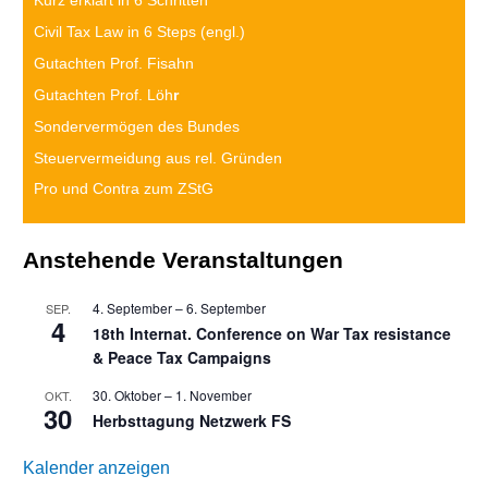
Kurz erklärt in 6 Schritten
Civil Tax Law in 6 Steps (engl.)
Gutachten Prof. Fisahn
Gutachten Prof. Löh
r
Sondervermögen des Bundes
Steuervermeidung aus rel. Gründen
Pro und Contra zum ZStG
Anstehende Veranstaltungen
4. September
–
6. September
SEP.
4
18th Internat. Conference on War Tax resistance
& Peace Tax Campaigns
30. Oktober
–
1. November
OKT.
30
Herbsttagung Netzwerk FS
Kalender anzeigen