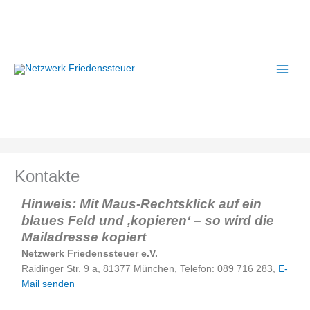
Zum
A
Inhalt
r
springen
c
h
i
v
Kontakte
Hinweis:
Mit Maus-Rechtsklick auf ein
blaues Feld und ‚kopieren‘ – so wird die
Mailadresse kopiert
Netzwerk Friedenssteuer e.V.
Raidinger Str. 9 a, 81377 München, Telefon: 089 716 283,
E-
Mail senden