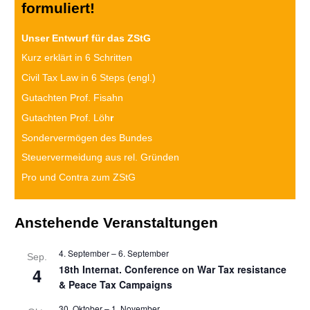
formuliert!
Unser Entwurf für das ZStG
Kurz erklärt in 6 Schritten
Civil Tax Law in 6 Steps (engl.)
Gutachten Prof. Fisahn
Gutachten Prof. Löh
r
Sondervermögen des Bundes
Steuervermeidung aus rel. Gründen
Pro und Contra zum ZStG
Anstehende Veranstaltungen
4. September
–
6. September
Sep.
18th Internat. Conference on War Tax resistance
4
& Peace Tax Campaigns
30. Oktober
–
1. November