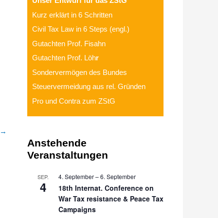
Unser Entwurf für das ZStG
Kurz erklärt in 6 Schritten
Civil Tax Law in 6 Steps (engl.)
Gutachten Prof. Fisahn
Gutachten Prof. Löh
r
Sondervermögen des Bundes
Steuervermeidung aus rel. Gründen
Pro und Contra zum ZStG
→
Anstehende
Veranstaltungen
4. September
–
6. September
SEP.
4
18th Internat. Conference on
War Tax resistance & Peace Tax
Campaigns