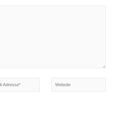
Website
e*