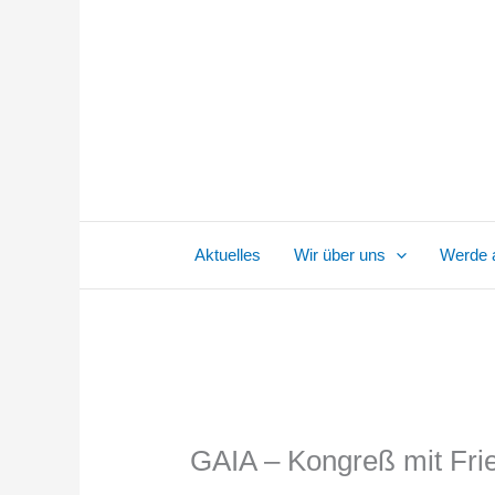
Zum
Inhalt
springen
Aktuelles
Wir über uns
Werde a
GAIA – Kongreß mit Fri