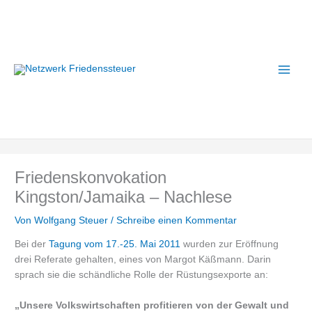
Zum
A
Inhalt
r
springen
c
h
i
v
Friedenskonvokation
Kingston/Jamaika – Nachlese
Von
Wolfgang Steuer
/
Schreibe einen Kommentar
Bei der
Tagung vom 17.-25. Mai 2011
wurden zur Eröffnung
drei Referate gehalten, eines von Margot Käßmann. Darin
sprach sie die schändliche Rolle der Rüstungsexporte an:
„Unsere Volkswirtschaften profitieren von der Gewalt und