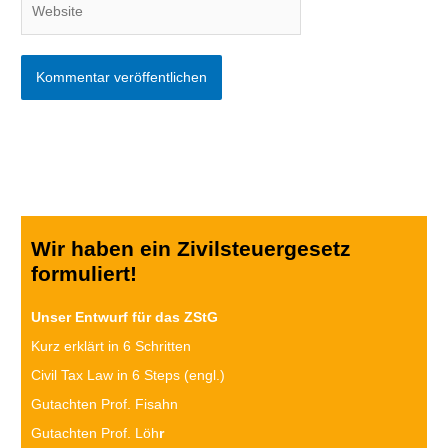
Wir haben ein Zivilsteuergesetz
formuliert!
Unser Entwurf für das ZStG
Kurz erklärt in 6 Schritten
Civil Tax Law in 6 Steps (engl.)
Gutachten Prof. Fisahn
Gutachten Prof. Löh
r