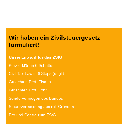
Wir haben ein Zivilsteuergesetz
formuliert!
Unser Entwurf für das ZStG
Kurz erklärt in 6 Schritten
Civil Tax Law in 6 Steps (engl.)
Gutachten Prof. Fisahn
Gutachten Prof. Löh
r
Sondervermögen des Bundes
Steuervermeidung aus rel. Gründen
Pro und Contra zum ZStG