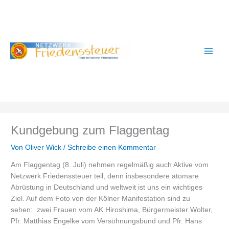
Zum
A
Inhalt
r
springen
c
h
i
v
Kundgebung zum Flaggentag
Von
Oliver Wick
/
Schreibe einen Kommentar
Am Flaggentag (8. Juli) nehmen regelmäßig auch Aktive vom
Netzwerk Friedenssteuer teil, denn insbesondere atomare
Abrüstung in Deutschland und weltweit ist uns ein wichtiges
Ziel. Auf dem Foto von der Kölner Manifestation sind zu
sehen: zwei Frauen vom AK Hiroshima, Bürgermeister Wolter,
Pfr. Matthias Engelke vom Versöhnungsbund und Pfr. Hans