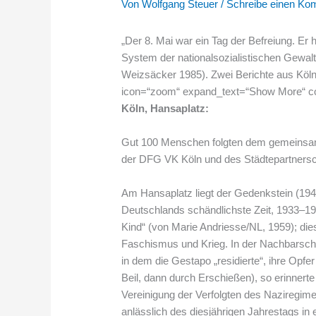
Von
Wolfgang Steuer
/
Schreibe einen Ko
„Der 8. Mai war ein Tag der Befreiung. Er
System der nationalsozialistischen Gewal
Weizsäcker 1985). Zwei Berichte aus Köl
icon=“zoom“ expand_text=“Show More“ co
Köln, Hansaplatz:
Gut 100 Menschen folgten dem gemeinsam
der DFG VK Köln und des Städtepartnersc
Am Hansaplatz liegt der Gedenkstein (194
Deutschlands schändlichste Zeit, 1933–194
Kind“ (von Marie Andriesse/NL, 1959); dies
Faschismus und Krieg. In der Nachbarschaf
in dem die Gestapo „residierte“, ihre Opfer 
Beil, dann durch Erschießen), so erinnerte
Vereinigung der Verfolgten des Naziregim
anlässlich des diesjährigen Jahrestags in