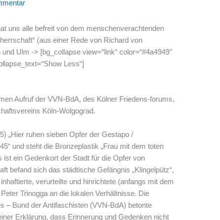
mmentar
 hat uns alle befreit von dem menschenverachtenden
therrschaft“ (aus einer Rede von Richard von
n und Ulm ->
[bg_collapse view=“link“ color=“#4a4949″
llapse_text=“Show Less“]
en Aufruf der VVN-BdA, des Kölner Friedens-forums,
haftsvereins Köln-Wolgograd.
5) „Hier ruhen sieben Opfer der Gestapo /
5“ und steht die Bronzeplastik „Frau mit dem toten
 ist ein Gedenkort der Stadt für die Opfer von
t befand sich das städtische Gefängnis „Klingelpütz“,
inhaftierte, verurteilte und hinrichtete (anfangs mit dem
 Peter Trinogga an die lokalen Verhältnisse. Die
es – Bund der Antifaschisten (VVN-BdA) betonte
 einer Erklärung, dass Erinnerung und Gedenken nicht