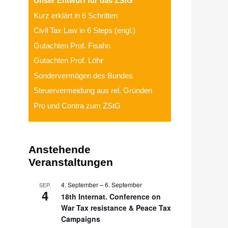
Unser Entwurf für das ZStG
Kurz erklärt in 6 Schritten
Civil Tax Law in 6 Steps (engl.)
Gutachten Prof. Fisahn
Gutachten Prof. Löh
r
Sondervermögen des Bundes
Steuervermeidung aus rel. Gründen
Pro und Contra zum ZStG
Anstehende
Veranstaltungen
4. September
–
6. September
SEP.
4
18th Internat. Conference on
War Tax resistance & Peace Tax
Campaigns