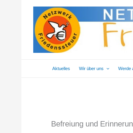
Zum
Inhalt
springen
Aktuelles
Wir über uns
Werde a
Befreiung und Erinneru