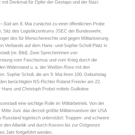
 mit Denkmal für Opfer der Gestapo und der Nazi-
 – Süd
am 8. Mai zunächst zu einer öffentlichen Probe
ne, Sitz des Logistikzentrums JSEC der Bundeswehr,
änger des für Menschenrechte und gegen Militarisierung
en Verbands auf dem Hans- und-Sophie-Scholl-Platz in
stadt (re. Bild). Zwei Sprecherinnen von
efreiung vom Faschismus und vom Krieg durch die
den Widerstand u. a. der
Weißen Rose
mit den
n. Sophie Scholl, die am 9. Mai ihren 100. Geburtstag
 den berüchtigten NS-Richter Roland Freisler am 22.
ans und Christoph Probst mittels Guillotine
onstadt eine wichtige Rolle im Militärbetrieb. Von der
Mitte Juni das derzeit größte Militärmanöver der USA
Russland logistisch unterstützt: Truppen- und schwere
er den Atlantik und durch Kosovo bis zur Ostgrenze
es Jahr fortgeführt werden.