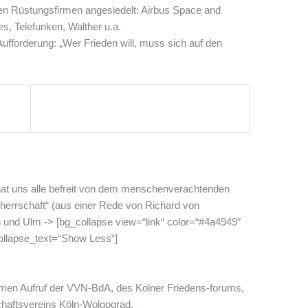
en Rüstungsfirmen angesiedelt: Airbus Space and
es, Telefunken, Walther u.a.
Aufforderung: „Wer Frieden will, muss sich auf den
 hat uns alle befreit von dem menschenverachtenden
therrschaft“ (aus einer Rede von Richard von
n und Ulm ->
[bg_collapse view=“link“ color=“#4a4949″
llapse_text=“Show Less“]
en Aufruf der VVN-BdA, des Kölner Friedens-forums,
haftsvereins Köln-Wolgograd.