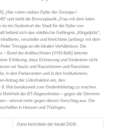
5) „Hier ruhen sieben Opfer der Gestapo /
5“ und steht die Bronzeplastik „Frau mit dem toten
 ist ein Gedenkort der Stadt für die Opfer von
t befand sich das städtische Gefängnis „Klingelpütz“,
inhaftierte, verurteilte und hinrichtete (anfangs mit dem
 Peter Trinogga an die lokalen Verhältnisse. Die
es – Bund der Antifaschisten (VVN-BdA) betonte
 einer Erklärung, dass Erinnerung und Gedenken nicht
üssen wir Nazis und Rassistinnen und Rassisten
e, in den Parlamenten und in den Institutionen«.
 Antrag der Linksfraktion ein, den
am 8. Mai bundesweit zum Gedenkfeiertag zu machen.
die Mehrheit der BT-Abgeordneten – gegen die Stimmen
nen – einmal mehr gegen diesen Vorschlag aus. Die
rkschaften in Hessen und Thüringen.
Dann berichtete der lokale DGB-