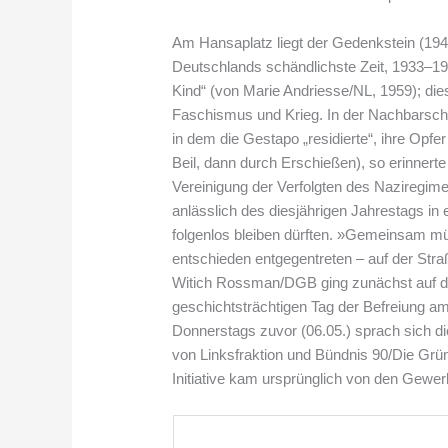
Am Hansaplatz liegt der Gedenkstein (194
Deutschlands schändlichste Zeit, 1933–194
Kind“ (von Marie Andriesse/NL, 1959); dies
Faschismus und Krieg. In der Nachbarschaf
in dem die Gestapo „residierte“, ihre Opfer 
Beil, dann durch Erschießen), so erinnerte
Vereinigung der Verfolgten des Naziregim
anlässlich des diesjährigen Jahrestags in
folgenlos bleiben dürften. »Gemeinsam m
entschieden entgegentreten – auf der Straß
Witich Rossman/DGB ging zunächst auf den
geschichtsträchtigen Tag der Befreiung 
Donnerstags zuvor (06.05.) sprach sich 
von Linksfraktion und Bündnis 90/Die Grü
Initiative kam ursprünglich von den Gewe