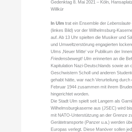
Gedenktag 8. Mai 2021 – Köln, Hansaplatz
Willkür
In Ulm
trat ein Ensemble der
Lebenslaute
(linkes Bild) vor der Wilhelmsburg-Kaser
auf. Ab 13 Uhr spielten die Musiker und S
und Umweltzerstörung engagierten locker
Ulms ‚Neuer Mitte‘ vor Publikum der Innen
Friedensbewegt! Ulm
erinnerten an die B
Kapitulation Nazi-Deutschlands sowie an 
Geschwistern Scholl und anderen Studente
gehabt hätte, war nach Verurteilung durch
Februar 1944 zusammen mit ihrem Bruder H
hingerichtet worden.
Die Stadt Ulm spielt seit Langem als Garnis
Wilhelmsburgkaserne aus (JSEC) wird bis 
mit NATO-Unterstützung an der Grenze zu 
Gerätetransporte (Panzer u.a.) werden üb
Europas verlegt. Diese Manöver sollen jed