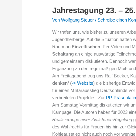
Jahrestagung 23. – 25
Jahrestagung
23.
Von
Wolfgang Steuer
/
Schreibe einen Ko
–
25.Oktober
Wir trafen uns, wie bisher zu unseren Arbe
2020
Jugendherberge. Auf die Situation hatten w
in
Raum an
Einzeltischen
. Per Video und M
Göttingen
Schaltung
an einige auswärtige Teilnehm
und gemeinsam diskutieren. Dennoch war da
Ergänzung zu den regelmäßigen Mail- und
Am Freitagabend trug uns Ralf Becker, 
denken‘
(
-> Website
)
die bisherige Entw
für einen Militärausstieg Deutschlands vo
verbreiteten Projektes. Zur
PP-Präsentati
Am Samstag Vormittag diskutierten wir un
Kampage. Die Autoren haben für 2023 ein
Realisierunge einer Zivilsteuer-Regelung
g
des Wahlrechts für Frauen bis hin zur Gle
Kohleausstieg nicht auch noch vor wenige