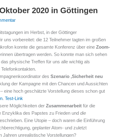
.Oktober 2020 in Göttingen
mmentar
itstagungen im Herbst, in der Göttinger
ir uns vorbereitet: die 12 Teilnehmer tagten im großen
ikrofon konnte die gesamte Konferenz über eine
Zoom-
erinnen übertragen werden. So konnte man sich sehen
s physische Treffen für uns alle wichtig als
 Telefonkontakten.
Kampagnenkoordinator des
Szenario ‚Sicherheit neu
icklung der Kampagne mit den Chancen und Aussichten
r – eine hoch geschätzte Vorstellung dieses schon gut
on
.
Test-Link
sere Möglichkeiten der
Zusammenarbeit
für die
e Enzyklika des Papstes zu Frieden und
die
eschrieben. Eine Utopie – doch waren die Einführung
ichberechtigung, geplanter Atom- und zuletzt
n Jahren unrealistische Vorstellungen?