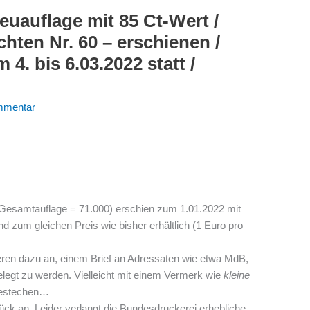
euauflage mit 85 Ct-Wert /
hten Nr. 60 – erschienen /
4. bis 6.03.2022 statt /
mmentar
Gesamtauflage = 71.000) erschien zum 1.01.2022 mit
d zum gleichen Preis wie bisher erhältlich (1 Euro pro
eren dazu an, einem Brief an Adressaten wie etwa MdB,
legt zu werden. Vielleicht mit einem Vermerk wie
kleine
 bestechen…
ück an. Leider verlangt die Bundesdruckerei erhebliche