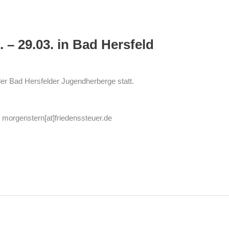
 – 29.03. in Bad Hersfeld
der Bad Hersfelder Jugendherberge statt.
 morgenstern[at]friedenssteuer.de