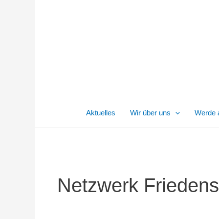
Zum
Inhalt
springen
Aktuelles
Wir über uns
Werde a
Netzwerk Friedens