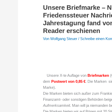
Unsere Briefmarke – N
Unsere
Briefmarke
Friedenssteuer Nachric
–
Jahrestagung fand vom 
Neuauflage
Reader erschienen
mit
85
Von
Wolfgang Steuer
/
Schreibe einen Ko
Ct-
Wert
/
Friedenssteuer
Nachrichten
Nr.
Unsere X-te Auflage von
Briefmarken
(
60
dem
Postwert von 0,85 €
. Die Marken sin
–
Marke).
erschienen
Die Marken bieten sich außer zum Franki
/
Finanzamt- oder sonstigen Behörden beige
Jahrestagung
Aufmerksamkeit
. Man will ja niemanden
fand
Die Marken bieten wir auf Bögen mit 20 St