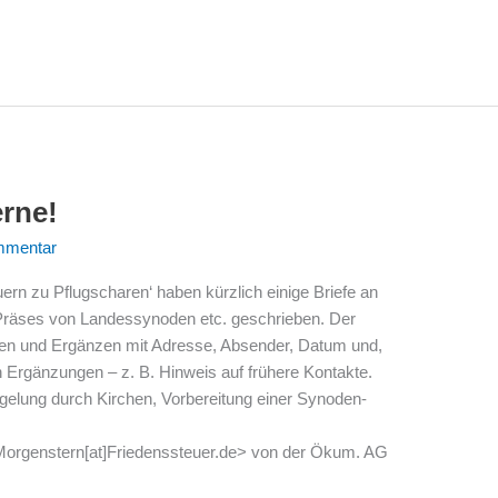
erne!
mmentar
rn zu Pflugscharen‘ haben kürzlich einige Briefe an
 Präses von Landessynoden etc. geschrieben. Der
en und Ergänzen mit Adresse, Absender, Datum und,
 Ergänzungen – z. B. Hinweis auf frühere Kontakte.
egelung durch Kirchen, Vorbereitung einer Synoden-
<Morgenstern[at]Friedenssteuer.de> von der Ökum. AG