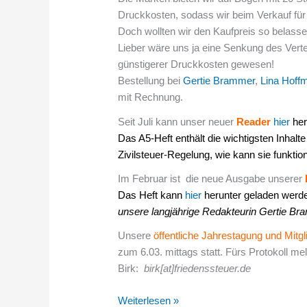
vom
Druckkosten, sodass wir beim Verkauf für
4.
Doch wollten wir den Kaufpreis so belasse
bis
Lieber wäre uns ja eine Senkung des Vert
6.03.2022
günstigerer Druckkosten gewesen!
statt
Bestellung bei
Gertie Brammer
,
Lina Hoff
/
mit Rechnung.
Reader
Seit Juli kann unser neuer
Reader
hier
her
erschienen
Das A5-Heft enthält die
wichtigsten Inhalte
Zivilsteuer-Regelung, wie kann sie funktion
Im Februar ist die neue Ausgabe unserer
Das Heft kann
hier
herunter geladen werd
unsere langjährige Redakteurin Gertie Bramm
Unsere
öffentliche Jahrestagung und Mit
zum 6.03. mittags statt. Fürs Protokoll me
Birk:
birk[at]friedenssteuer.de
Weiterlesen »