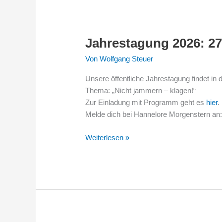
Jahrestagung 2026: 27.
Jahrestagung
2026:
Von
Wolfgang Steuer
27.
–
Unsere öffentliche Jahrestagung findet in 
29.03.
Thema: „Nicht jammern – klagen!“
in
Zur Einladung mit Programm geht es
hier
.
Bad
Melde dich bei Hannelore Morgenstern an:
Hersfeld
Weiterlesen »