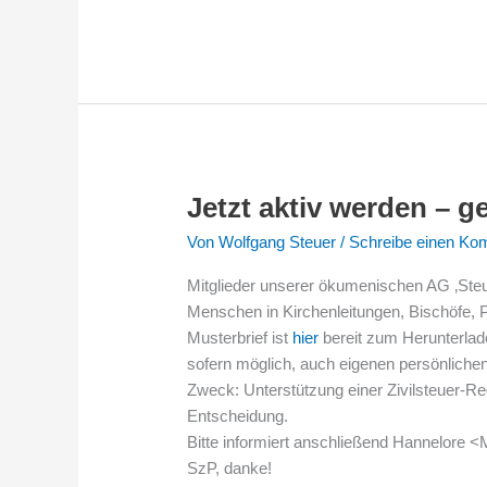
Jetzt aktiv werden – g
Jetzt
aktiv
Von
Wolfgang Steuer
/
Schreibe einen Ko
werden
–
Mitglieder unserer ökumenischen AG ‚Steue
gerne!
Menschen in Kirchenleitungen, Bischöfe,
Musterbrief ist
hier
bereit zum Herunterlad
sofern möglich, auch eigenen persönlichen
Zweck: Unterstützung einer Zivilsteuer-R
Entscheidung.
Bitte informiert anschließend Hannelore 
SzP, danke!