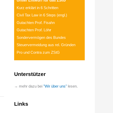
Unser Entwurf für das ZStG
Kurz erklärt in 6 Schritten
Civil Tax Law in 6 Steps (engl.)
Gutachten Prof. Fisahn
Gutachten Prof. Löh
r
Sondervermögen des Bundes
Steuervermeidung aus rel. Gründen
Pro und Contra zum ZStG
Unterstützer
→ mehr dazu bei
"Wir über uns"
lesen.
Links