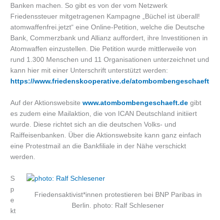
Banken machen. So gibt es von der vom Netzwerk
Friedenssteuer mitgetragenen Kampagne „Büchel ist überall!
atomwaffenfrei.jetzt“ eine Online-Petition, welche die Deutsche
Bank, Commerzbank und Allianz auffordert, ihre Investitionen in
Atomwaffen einzustellen. Die Petition wurde mittlerweile von
rund 1.300 Menschen und 11 Organisationen unterzeichnet und
kann hier mit einer Unterschrift unterstützt werden:
https://www.friedenskooperative.de/atombombengeschaeft
Auf der Aktionswebsite
www.atombombengeschaeft.de
gibt
es zudem eine Mailaktion, die von ICAN Deutschland initiiert
wurde. Diese richtet sich an die deutschen Volks- und
Raiffeisenbanken. Über die Aktionswebsite kann ganz einfach
eine Protestmail an die Bankfiliale in der Nähe verschickt
werden.
S
p
Friedensaktivist*innen protestieren bei BNP Paribas in
e
Berlin. photo: Ralf Schlesener
kt