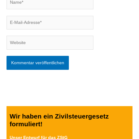
E-
Mail-
Adresse*
Website
Wir haben ein Zivilsteuergesetz
formuliert!
Unser Entwurf für das ZStG