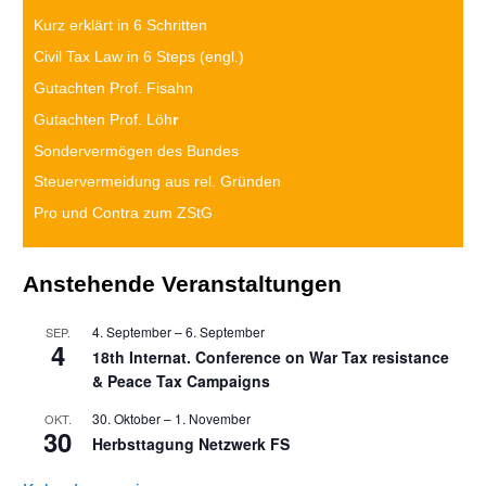
Kurz erklärt in 6 Schritten
Civil Tax Law in 6 Steps (engl.)
Gutachten Prof. Fisahn
Gutachten Prof. Löh
r
Sondervermögen des Bundes
Steuervermeidung aus rel. Gründen
Pro und Contra zum ZStG
Anstehende Veranstaltungen
4. September
–
6. September
SEP.
4
18th Internat. Conference on War Tax resistance
& Peace Tax Campaigns
30. Oktober
–
1. November
OKT.
30
Herbsttagung Netzwerk FS