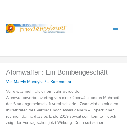
Zum
A
Inhalt
r
springen
c
h
i
v
Atomwaffen: Ein Bombengeschäft
Von
Marvin Mendyka
/
1 Kommentar
Vor etwas mehr als einem Jahr wurde der
Atomwaffenverbotsvertrag von einer überwältigenden Mehrheit
der Staatengemeinschaft verabschiedet. Zwar wird es mit dem
Inkrafttreten des Vertrags noch etwas dauern – Expert*innen
rechnen damit, dass es Ende 2019 soweit sein könnte – doch
zeigt der Vertrag schon jetzt Wirkung. Denn seit seiner