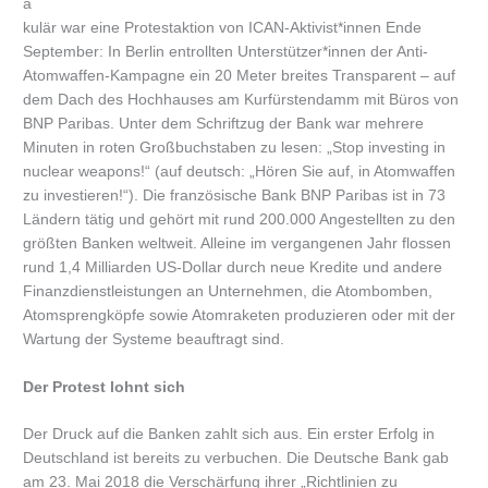
a
kulär war eine Protestaktion von ICAN-Aktivist*innen Ende
September: In Berlin entrollten Unterstützer*innen der Anti-
Atomwaffen-Kampagne ein 20 Meter breites Transparent – auf
dem Dach des Hochhauses am Kurfürstendamm mit Büros von
BNP Paribas. Unter dem Schriftzug der Bank war mehrere
Minuten in roten Großbuchstaben zu lesen: „Stop investing in
nuclear weapons!“ (auf deutsch: „Hören Sie auf, in Atomwaffen
zu investieren!“). Die französische Bank BNP Paribas ist in 73
Ländern tätig und gehört mit rund 200.000 Angestellten zu den
größten Banken weltweit. Alleine im vergangenen Jahr flossen
rund 1,4 Milliarden US-Dollar durch neue Kredite und andere
Finanzdienstleistungen an Unternehmen, die Atombomben,
Atomsprengköpfe sowie Atomraketen produzieren oder mit der
Wartung der Systeme beauftragt sind.
Der Protest lohnt sich
Der Druck auf die Banken zahlt sich aus. Ein erster Erfolg in
Deutschland ist bereits zu verbuchen. Die Deutsche Bank gab
am 23. Mai 2018 die Verschärfung ihrer „Richtlinien zu