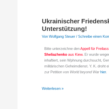
Ukrainischer Friedens
Ukrainischer
Friedenskämpfer
Unterstützung!
braucht
Von
Wolfgang Steuer
/
Schreibe einen Ko
unsere
Unterstützung!
Bitte unterzeichne den
Appell für Freil
Sheliazhenko
aus Kiew
.
Er wurde wegen 
inhaftiert, sein Wphnung durchsucht, G
militärischen Geheimdienst. Y. K. droht e
zur Petition von
World beyond War
hier
.
Weiterlesen »