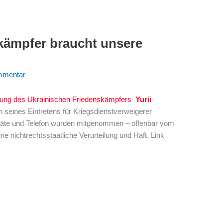
kämpfer braucht unsere
mmentar
assung des Ukrainischen Friedenskämpfers
Yurii
seines Eintretens für Kriegsdienstverweigerer
eräte und Telefon wurden mitgenommen – offenbar vom
ine nichtrechtsstaatliche Verurteilung und Haft. Link