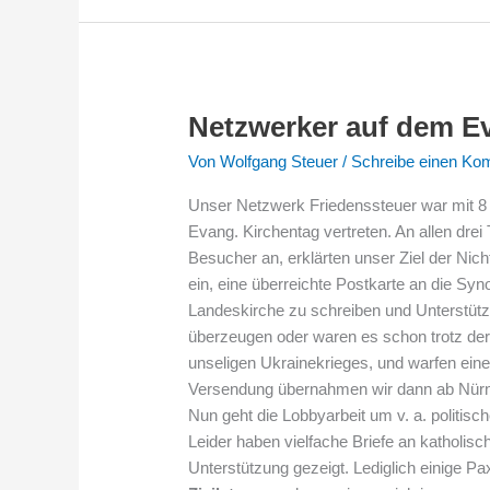
Netzwerker auf dem Ev
Netzwerker
auf
Von
Wolfgang Steuer
/
Schreibe einen Ko
dem
Evang.
Unser Netzwerk Friedenssteuer war mit 8 
Kirchentag
Evang. Kirchentag vertreten. An allen dre
in
Besucher an, erklärten unser Ziel der Nic
Nürnberg
ein, eine überreichte Postkarte an die Sy
Landeskirche zu schreiben und Unterstüt
überzeugen oder waren es schon trotz der 
unseligen Ukrainekrieges, und warfen eine 
Versendung übernahmen wir dann ab Nür
Nun geht die Lobbyarbeit um v. a. politis
Leider haben vielfache Briefe an katholisc
Unterstützung gezeigt. Lediglich einige Pax