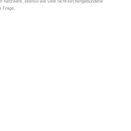
m Netzwerk, ebenso wie viele nicht-kirchengebundene
r Frage.