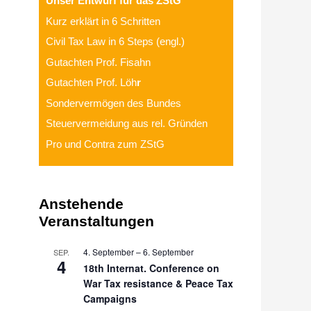
Unser Entwurf für das ZStG
Kurz erklärt in 6 Schritten
Civil Tax Law in 6 Steps (engl.)
Gutachten Prof. Fisahn
Gutachten Prof. Löh
r
Sondervermögen des Bundes
Steuervermeidung aus rel. Gründen
Pro und Contra zum ZStG
Anstehende
Veranstaltungen
4. September
–
6. September
SEP.
4
18th Internat. Conference on
War Tax resistance & Peace Tax
Campaigns